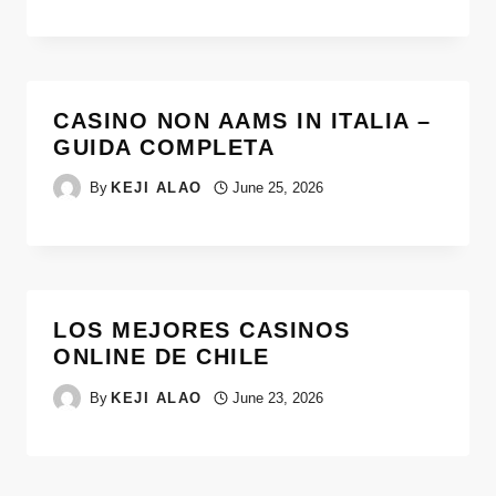
CASINO NON AAMS IN ITALIA –
GUIDA COMPLETA
By
KEJI ALAO
June 25, 2026
LOS MEJORES CASINOS
ONLINE DE CHILE
By
KEJI ALAO
June 23, 2026