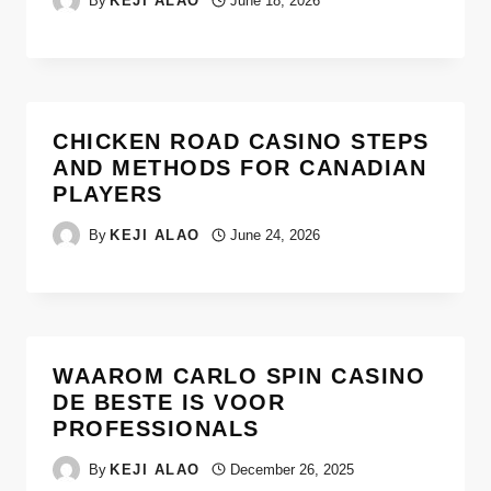
By
KEJI ALAO
June 18, 2026
CHICKEN ROAD CASINO STEPS
AND METHODS FOR CANADIAN
PLAYERS
By
KEJI ALAO
June 24, 2026
WAAROM CARLO SPIN CASINO
DE BESTE IS VOOR
PROFESSIONALS
By
KEJI ALAO
December 26, 2025