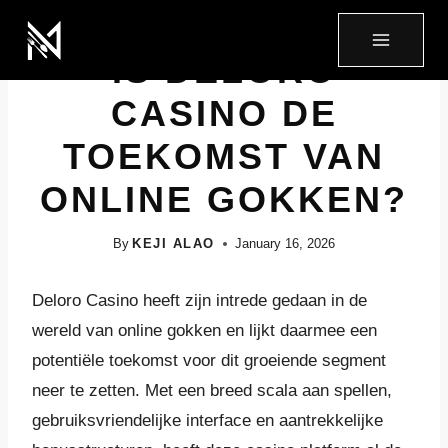
UNCATEGORIZED
IS DELORO
CASINO DE
TOEKOMST VAN
ONLINE GOKKEN?
By
KEJI ALAO
January 16, 2026
Deloro Casino heeft zijn intrede gedaan in de
wereld van online gokken en lijkt daarmee een
potentiële toekomst voor dit groeiende segment
neer te zetten. Met een breed scala aan spellen,
gebruiksvriendelijke interface en aantrekkelijke