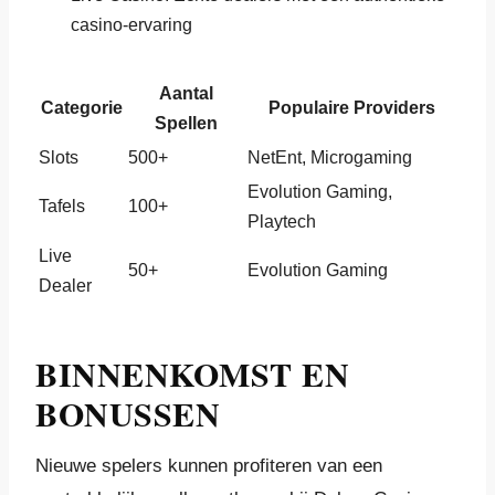
casino-ervaring
Aantal
Categorie
Populaire Providers
Spellen
Slots
500+
NetEnt, Microgaming
Evolution Gaming,
Tafels
100+
Playtech
Live
50+
Evolution Gaming
Dealer
BINNENKOMST EN
BONUSSEN
Nieuwe spelers kunnen profiteren van een