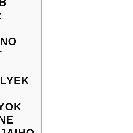
B
R
 NO
T
LYEK
YOK
INE
JAIHO