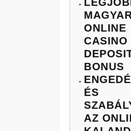
LEGJOB
MAGYA
ONLINE
CASINO
DEPOSI
BONUS
ENGEDÉ
ÉS
SZABÁL
AZ ONL
KALAND