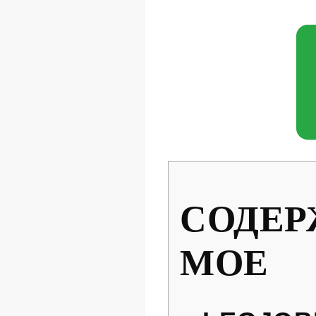
СОДЕ
МОЕ