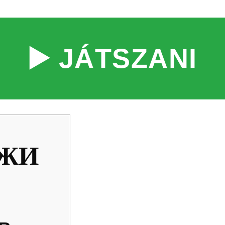
▶️ JÁTSZANI
РЖИ