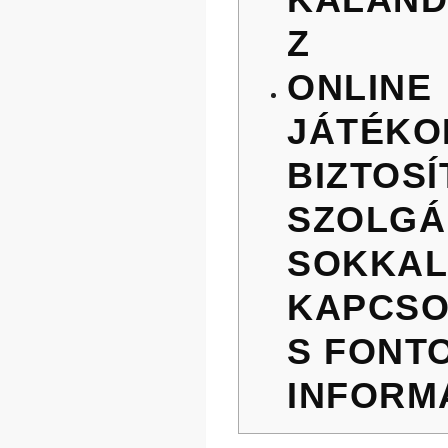
Z
ONLINE
JÁTÉKO
BIZTOSÍ
SZOLGÁ
SOKKAL
KAPCSO
S FONT
INFORM