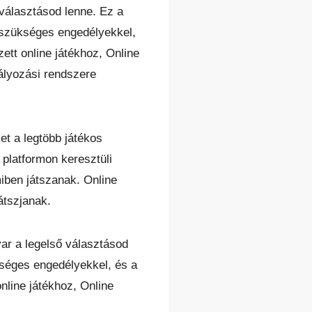
választásod lenne. Ez a
s szükséges engedélyekkel,
ett online játékhoz, Online
bályozási rendszere
et a legtöbb játékos
 platformon keresztüli
miben játszanak. Online
átszjanak.
ar a legelső választásod
kséges engedélyekkel, és a
nline játékhoz, Online