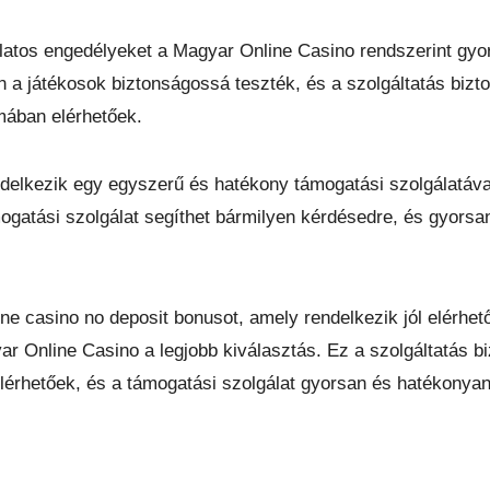
olatos engedélyeket a Magyar Online Casino rendszerint gy
n a játékosok biztonságossá teszték, és a szolgáltatás bizto
rmában elérhetőek.
delkezik egy egyszerű és hatékony támogatási szolgálatáva
ogatási szolgálat segíthet bármilyen kérdésedre, és gyorsa
e casino no deposit bonusot, amely rendelkezik jól elérhet
r Online Casino a legjobb kiválasztás. Ez a szolgáltatás biz
lérhetőek, és a támogatási szolgálat gyorsan és hatékonyan