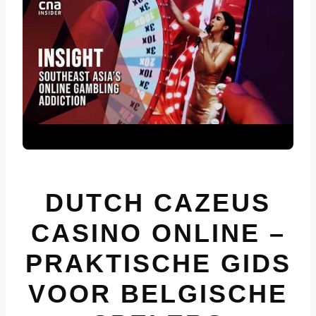
DUTCH CAZEUS
CASINO ONLINE –
PRAKTISCHE GIDS
VOOR BELGISCHE