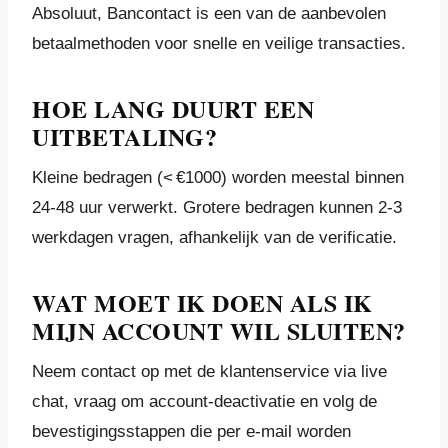
Absoluut, Bancontact is een van de aanbevolen
betaalmethoden voor snelle en veilige transacties.
HOE LANG DUURT EEN
UITBETALING?
Kleine bedragen (< €1000) worden meestal binnen
24‑48 uur verwerkt. Grotere bedragen kunnen 2‑3
werkdagen vragen, afhankelijk van de verificatie.
WAT MOET IK DOEN ALS IK
MIJN ACCOUNT WIL SLUITEN?
Neem contact op met de klantenservice via live
chat, vraag om account‑deactivatie en volg de
bevestigingsstappen die per e‑mail worden