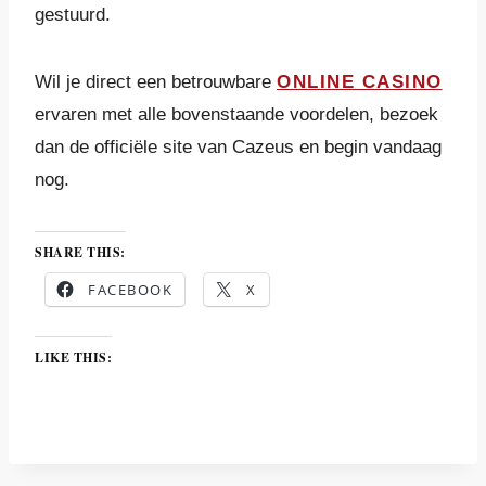
gestuurd.
Wil je direct een betrouwbare
ONLINE CASINO
ervaren met alle bovenstaande voordelen, bezoek
dan de officiële site van Cazeus en begin vandaag
nog.
SHARE THIS:
FACEBOOK
X
LIKE THIS: