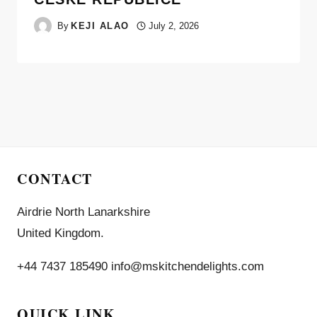
By
KEJI ALAO
July 2, 2026
CONTACT
Airdrie North Lanarkshire
United Kingdom.
+44 7437 185490 info@mskitchendelights.com
QUICK LINK