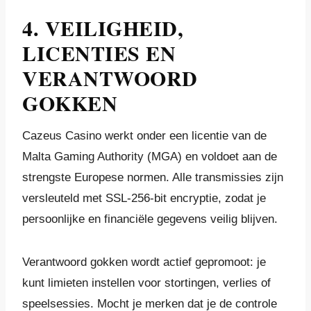
4. VEILIGHEID,
LICENTIES EN
VERANTWOORD
GOKKEN
Cazeus Casino werkt onder een licentie van de
Malta Gaming Authority (MGA) en voldoet aan de
strengste Europese normen. Alle transmissies zijn
versleuteld met SSL‑256‑bit encryptie, zodat je
persoonlijke en financiële gegevens veilig blijven.
Verantwoord gokken wordt actief gepromoot: je
kunt limieten instellen voor stortingen, verlies of
speelsessies. Mocht je merken dat je de controle