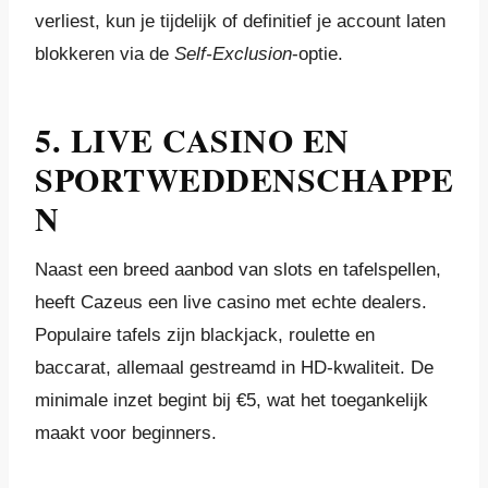
verliest, kun je tijdelijk of definitief je account laten
blokkeren via de
Self‑Exclusion
-optie.
5. LIVE CASINO EN
SPORTWEDDENSCHAPPE
N
Naast een breed aanbod van slots en tafelspellen,
heeft Cazeus een live casino met echte dealers.
Populaire tafels zijn blackjack, roulette en
baccarat, allemaal gestreamd in HD‑kwaliteit. De
minimale inzet begint bij €5, wat het toegankelijk
maakt voor beginners.