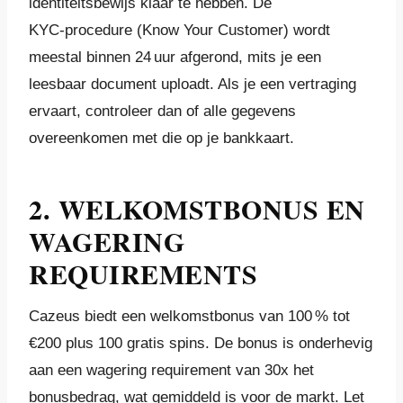
identiteitsbewijs klaar te hebben. De
KYC‑procedure (Know Your Customer) wordt
meestal binnen 24 uur afgerond, mits je een
leesbaar document uploadt. Als je een vertraging
ervaart, controleer dan of alle gegevens
overeenkomen met die op je bankkaart.
2. WELKOMSTBONUS EN
WAGERING
REQUIREMENTS
Cazeus biedt een welkomstbonus van 100 % tot
€200 plus 100 gratis spins. De bonus is onderhevig
aan een wagering requirement van 30x het
bonusbedrag, wat gemiddeld is voor de markt. Let