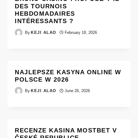
DES TOURNOIS
HEBDOMADAIRES
INTÉRESSANTS ?
By
KEJI ALAO
February 18, 2026
NAJLEPSZE KASYNA ONLINE W
POLSCE W 2026
By
KEJI ALAO
June 26, 2026
RECENZE KASINA MOSTBET V
ČESKÉ REPUBLICE