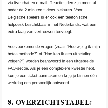
via live chat en e‑mail. Reactietijden zijn meestal
onder de 2 minuten tijdens piekuren. Voor
Belgische spelers is er ook een telefonische
helpdesk beschikbaar in het Nederlands, wat een
extra laag van vertrouwen toevoegt.
Veelvoorkomende vragen (zoals “Hoe wijzig ik mijn
betaalmethode?” of “Hoe kan ik een uitbetaling
volgen?”) worden beantwoord in een uitgebreide
FAQ‑sectie. Als je een complexere kwestie hebt,
kun je een ticket aanmaken en krijg je binnen één
werkdag een persoonlijk antwoord.
8. OVERZICHTSTABEL: