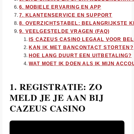
6. MOBIELE ERVARING EN APP
7. KLANTENSERVICE EN SUPPORT
8. OVERZICHTSTABEL: BELANGRIJKSTE 
9. VEELGESTELDE VRAGEN (FAQ)
IS CAZEUS CASINO LEGAAL VOOR BE
KAN IK MET BANCONTACT STORTEN?
HOE LANG DUURT EEN UITBETALING?
WAT MOET IK DOEN ALS IK MIJN ACCO
1. REGISTRATIE: ZO
MELD JE JE AAN BIJ
CAZEUS CASINO