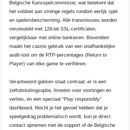
Belgische Kansspelcommissie, wat betekent dat
het voldoet aan strenge regels rondom eerlijk spel
en spelersbescherming. Alle transmissies worden
versleuteld met 128‑bit SSL‑certificaten,
vergelijkbaar met online bankieren. Bovendien
maakt het casino gebruik van een onafhankelijke
audit‑tool om de RTP‑percentages (Return to
Player) van elke game te verifiëren.
Verantwoord gokken staat centraal: er is een
zelfuitsluitingsoptie, limieten voor stortingen en
verlies, en een speciaal “Play responsibly”
dashboard. Mocht je het gevoel hebben dat je
speelgedrag problematisch wordt, kun je direct
contact opnemen met de support of de Belgische