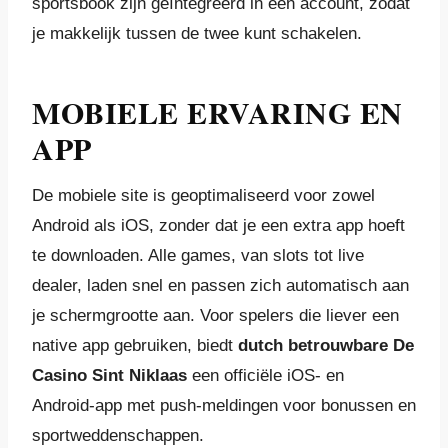
sportsbook zijn geïntegreerd in één account, zodat
je makkelijk tussen de twee kunt schakelen.
MOBIELE ERVARING EN
APP
De mobiele site is geoptimaliseerd voor zowel
Android als iOS, zonder dat je een extra app hoeft
te downloaden. Alle games, van slots tot live
dealer, laden snel en passen zich automatisch aan
je schermgrootte aan. Voor spelers die liever een
native app gebruiken, biedt
dutch betrouwbare De
Casino Sint Niklaas
een officiële iOS‑ en
Android‑app met push‑meldingen voor bonussen en
sportweddenschappen.