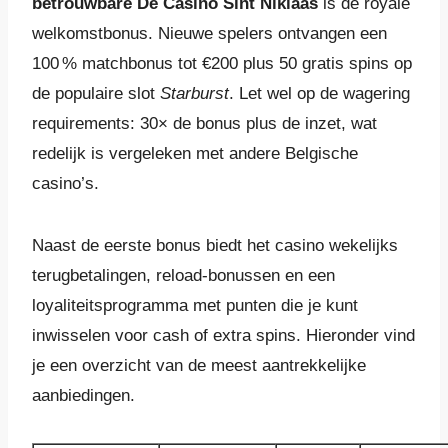
betrouwbare De Casino Sint Niklaas
is de royale
welkomstbonus. Nieuwe spelers ontvangen een
100 % matchbonus tot €200 plus 50 gratis spins op
de populaire slot
Starburst
. Let wel op de wagering
requirements: 30× de bonus plus de inzet, wat
redelijk is vergeleken met andere Belgische
casino’s.
Naast de eerste bonus biedt het casino wekelijks
terugbetalingen, reload‑bonussen en een
loyaliteitsprogramma met punten die je kunt
inwisselen voor cash of extra spins. Hieronder vind
je een overzicht van de meest aantrekkelijke
aanbiedingen.