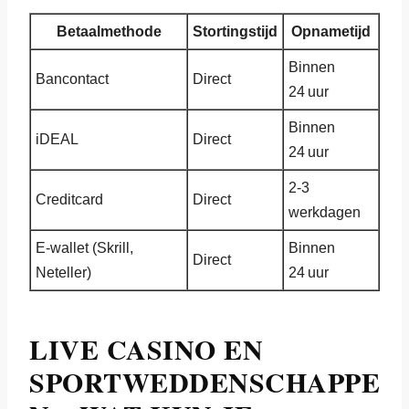
Betaalmethode
Stortingstijd
Opnametijd
Binnen
Bancontact
Direct
24 uur
Binnen
iDEAL
Direct
24 uur
2‑3
Creditcard
Direct
werkdagen
E‑wallet (Skrill,
Binnen
Direct
Neteller)
24 uur
LIVE CASINO EN
SPORTWEDDENSCHAPPE