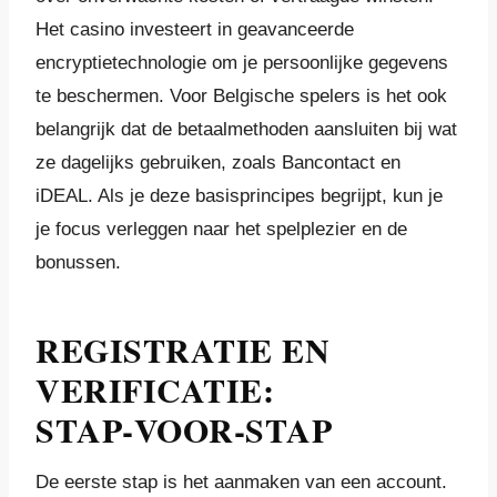
Het casino investeert in geavanceerde
encryptietechnologie om je persoonlijke gegevens
te beschermen. Voor Belgische spelers is het ook
belangrijk dat de betaalmethoden aansluiten bij wat
ze dagelijks gebruiken, zoals Bancontact en
iDEAL. Als je deze basisprincipes begrijpt, kun je
je focus verleggen naar het spelplezier en de
bonussen.
REGISTRATIE EN
VERIFICATIE:
STAP‑VOOR‑STAP
De eerste stap is het aanmaken van een account.