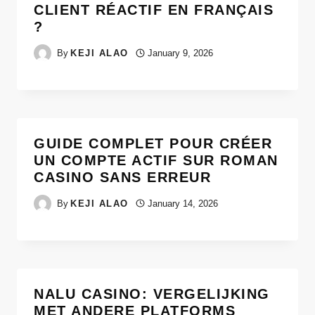
CLIENT RÉACTIF EN FRANÇAIS
?
By
KEJI ALAO
January 9, 2026
GUIDE COMPLET POUR CRÉER
UN COMPTE ACTIF SUR ROMAN
CASINO SANS ERREUR
By
KEJI ALAO
January 14, 2026
NALU CASINO: VERGELIJKING
MET ANDERE PLATFORMS