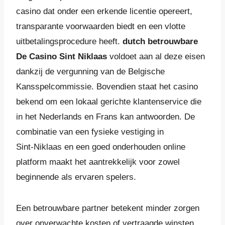
casino dat onder een erkende licentie opereert,
transparante voorwaarden biedt en een vlotte
uitbetalingsprocedure heeft.
dutch betrouwbare
De Casino Sint Niklaas
voldoet aan al deze eisen
dankzij de vergunning van de Belgische
Kansspelcommissie. Bovendien staat het casino
bekend om een lokaal gerichte klantenservice die
in het Nederlands en Frans kan antwoorden. De
combinatie van een fysieke vestiging in
Sint‑Niklaas en een goed onderhouden online
platform maakt het aantrekkelijk voor zowel
beginnende als ervaren spelers.
Een betrouwbare partner betekent minder zorgen
over onverwachte kosten of vertraagde winsten.