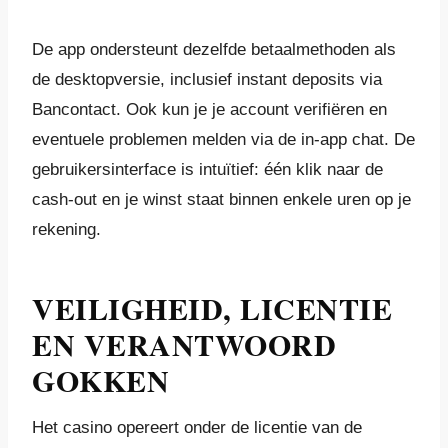
De app ondersteunt dezelfde betaalmethoden als
de desktopversie, inclusief instant deposits via
Bancontact. Ook kun je je account verifiëren en
eventuele problemen melden via de in‑app chat. De
gebruikersinterface is intuïtief: één klik naar de
cash‑out en je winst staat binnen enkele uren op je
rekening.
VEILIGHEID, LICENTIE
EN VERANTWOORD
GOKKEN
Het casino opereert onder de licentie van de