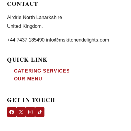
CONTACT
Airdrie North Lanarkshire
United Kingdom.
+44 7437 185490 info@mskitchendelights.com
QUICK LINK
CATERING SERVICES
OUR MENU
GET IN TOUCH