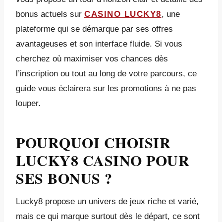
bonus actuels sur
CASINO LUCKY8
, une
plateforme qui se démarque par ses offres
avantageuses et son interface fluide. Si vous
cherchez où maximiser vos chances dès
l’inscription ou tout au long de votre parcours, ce
guide vous éclairera sur les promotions à ne pas
louper.
POURQUOI CHOISIR
LUCKY8 CASINO POUR
SES BONUS ?
Lucky8 propose un univers de jeux riche et varié,
mais ce qui marque surtout dès le départ, ce sont