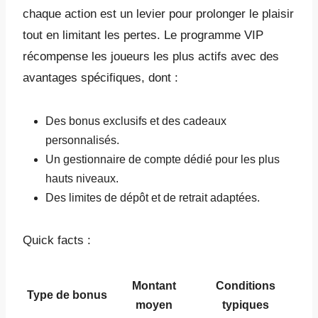
chaque action est un levier pour prolonger le plaisir
tout en limitant les pertes. Le programme VIP
récompense les joueurs les plus actifs avec des
avantages spécifiques, dont :
Des bonus exclusifs et des cadeaux
personnalisés.
Un gestionnaire de compte dédié pour les plus
hauts niveaux.
Des limites de dépôt et de retrait adaptées.
Quick facts :
Montant
Conditions
Type de bonus
moyen
typiques