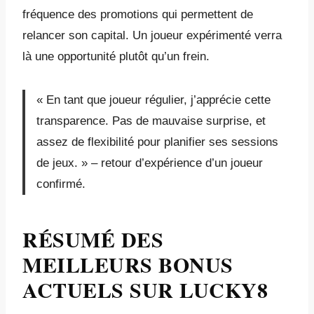
fréquence des promotions qui permettent de
relancer son capital. Un joueur expérimenté verra
là une opportunité plutôt qu’un frein.
« En tant que joueur régulier, j’apprécie cette
transparence. Pas de mauvaise surprise, et
assez de flexibilité pour planifier ses sessions
de jeux. » – retour d’expérience d’un joueur
confirmé.
RÉSUMÉ DES
MEILLEURS BONUS
ACTUELS SUR LUCKY8