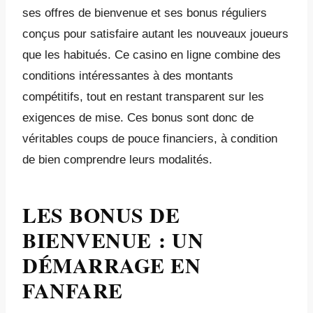
ses offres de bienvenue et ses bonus réguliers
conçus pour satisfaire autant les nouveaux joueurs
que les habitués. Ce casino en ligne combine des
conditions intéressantes à des montants
compétitifs, tout en restant transparent sur les
exigences de mise. Ces bonus sont donc de
véritables coups de pouce financiers, à condition
de bien comprendre leurs modalités.
LES BONUS DE
BIENVENUE : UN
DÉMARRAGE EN
FANFARE