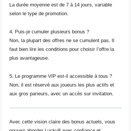
La durée moyenne est de 7 à 14 jours, variable
selon le type de promotion.
4. Puis-je cumuler plusieurs bonus ?
Non, la plupart des offres ne se cumulent pas. Il
faut bien lire les conditions pour choisir l’offre la
plus avantageuse.
5. Le programme VIP est-il accessible à tous ?
Non, il est réservé aux joueurs les plus actifs et
aux gros parieurs, avec un accès sur invitation.
Avec cette vision claire des bonus actuels, vous
pouvez aborder Lucky8 avec confiance et