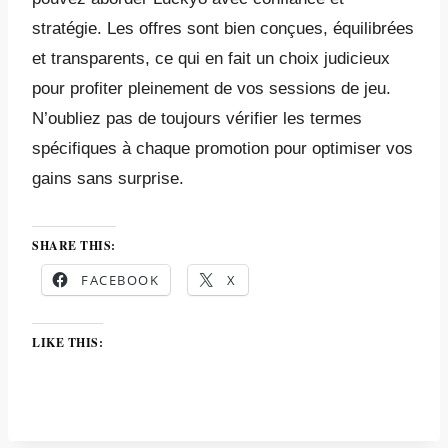
stratégie. Les offres sont bien conçues, équilibrées
et transparents, ce qui en fait un choix judicieux
pour profiter pleinement de vos sessions de jeu.
N’oubliez pas de toujours vérifier les termes
spécifiques à chaque promotion pour optimiser vos
gains sans surprise.
SHARE THIS:
FACEBOOK
X
LIKE THIS: