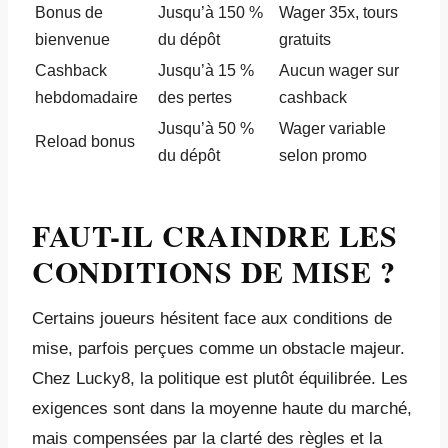
Bonus de
Jusqu’à 150 %
Wager 35x, tours
bienvenue
du dépôt
gratuits
Cashback
Jusqu’à 15 %
Aucun wager sur
hebdomadaire
des pertes
cashback
Jusqu’à 50 %
Wager variable
Reload bonus
du dépôt
selon promo
FAUT-IL CRAINDRE LES
CONDITIONS DE MISE ?
Certains joueurs hésitent face aux conditions de
mise, parfois perçues comme un obstacle majeur.
Chez Lucky8, la politique est plutôt équilibrée. Les
exigences sont dans la moyenne haute du marché,
mais compensées par la clarté des règles et la