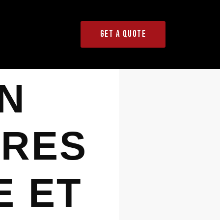
GET A QUOTE
SINO
EN
FRES
E ET