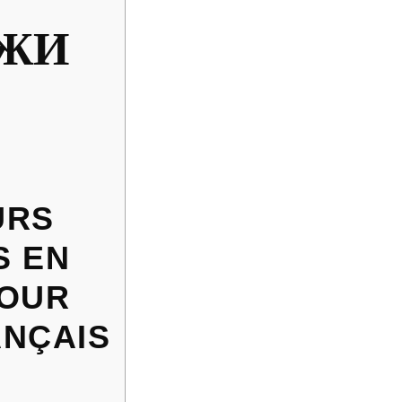
РЖИ
URS
S EN
POUR
ANÇAIS