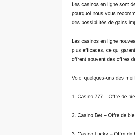
Les casinos en ligne sont de
pourquoi nous vous recomma
des possibilités de gains i
Les casinos en ligne nouvea
plus efficaces, ce qui gara
offrent souvent des offres 
Voici quelques-uns des meil
1. Casino 777 – Offre de b
2. Casino Bet – Offre de b
3. Casino Lucky – Offre de