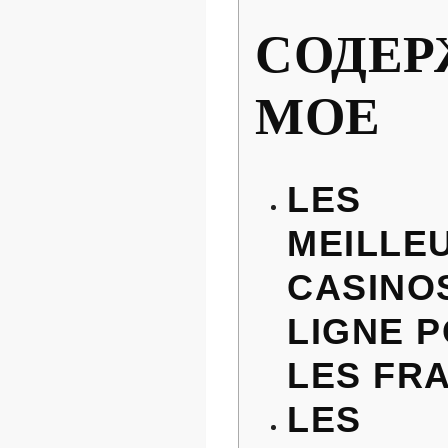
СОДЕ
МОЕ
LES
MEILLE
CASINO
LIGNE 
LES FR
LES