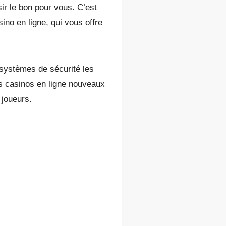
ir le bon pour vous. C’est
o en ligne, qui vous offre
 systèmes de sécurité les
es casinos en ligne nouveaux
 joueurs.