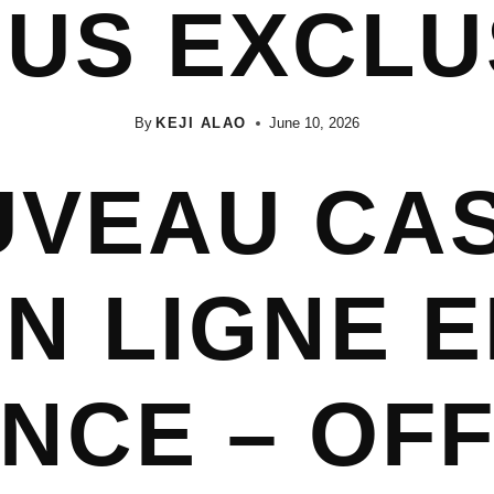
US EXCLU
By
KEJI ALAO
June 10, 2026
VEAU CA
N LIGNE 
NCE – OF