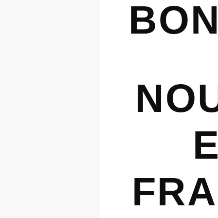
BON
NOU
E
FRA