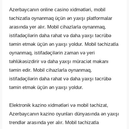
Azerbaycanın online casino xidmətləri, mobil
təchizatla oynanmaq üçün ən yaxşı platformalar
arasında yer alır. Mobil cihazlarla oynanmaq,
istifadəçilərin daha rahat və daha yaxşı təcrübə
təmin etmək üçün ən yaxşı yoldur. Mobil təchizatla
oynanmaq, istifadəçilərin zaman və yeri
təhlükəsizdirir və daha yaxşı müraciət məkanı
təmin edir. Mobil cihazlarla oynanmaq,
istifadəçilərin daha rahat və daha yaxşı təcrübə
təmin etmək üçün ən yaxşı yoldur.
Elektronik kazino xidmətləri və mobil təchizat,
Azerbaycanın kazino oyunları dünyasında ən yaxşı
trendlər arasında yer alır. Mobil təchizatla