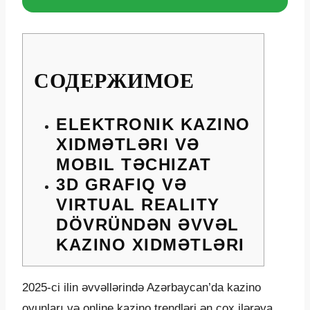
СОДЕРЖИМОЕ
ELEKTRONIK KAZINO
XIDMƏTLƏRI VƏ
MOBIL TƏCHIZAT
3D GRAFIQ VƏ
VIRTUAL REALITY
DÖVRÜNDƏN ƏVVƏL
KAZINO XIDMƏTLƏRI
2025-ci ilin əvvəllərində Azərbaycan’da kazino
oyunları və online kazino trendləri ən çox ilərəya