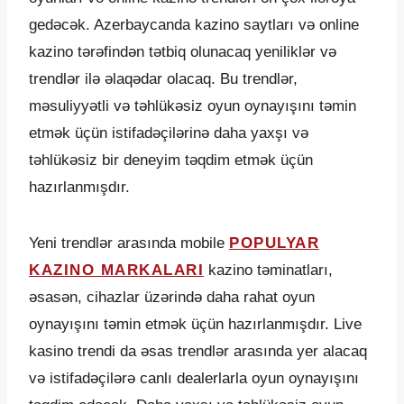
gedəcək. Azerbaycanda kazino saytları və online
kazino tərəfindən tətbiq olunacaq yeniliklər və
trendlər ilə əlaqədar olacaq. Bu trendlər,
məsuliyyətli və təhlükəsiz oyun oynayışını təmin
etmək üçün istifadəçilərinə daha yaxşı və
təhlükəsiz bir deneyim təqdim etmək üçün
hazırlanmışdır.
Yeni trendlər arasında mobile
POPULYAR
KAZINO MARKALARI
kazino təminatları,
əsasən, cihazlar üzərində daha rahat oyun
oynayışını təmin etmək üçün hazırlanmışdır. Live
kasino trendi da əsas trendlər arasında yer alacaq
və istifadəçilərə canlı dealerlarla oyun oynayışını