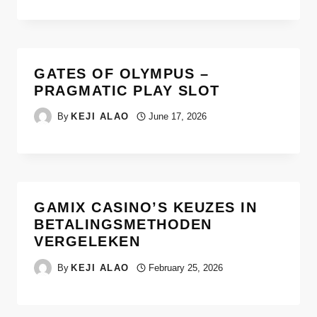
GATES OF OLYMPUS –
PRAGMATIC PLAY SLOT
By
KEJI ALAO
June 17, 2026
GAMIX CASINO’S KEUZES IN
BETALINGSMETHODEN
VERGELEKEN
By
KEJI ALAO
February 25, 2026