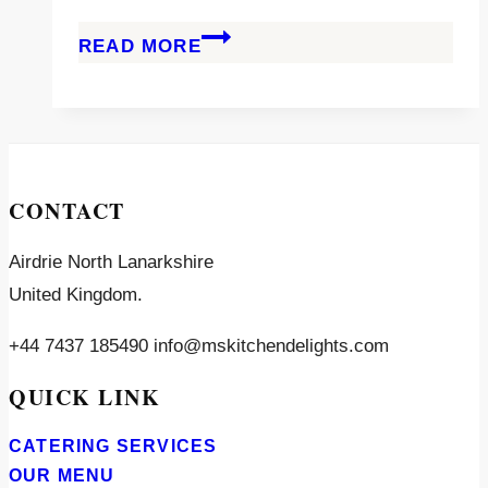
MAD
READ MORE
CASINO
FACILITE-
T-
IL
L’INSCRIPTION
CONTACT
GRÂCE
Airdrie North Lanarkshire
À
United Kingdom.
LA
VALIDATION
+44 7437 185490 info@mskitchendelights.com
RAPIDE
QUICK LINK
EN
LIGNE
CATERING SERVICES
?
OUR MENU