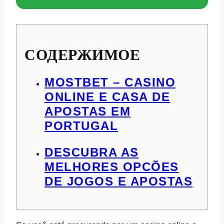
СОДЕРЖИМОЕ
MOSTBET – CASINO
ONLINE E CASA DE
APOSTAS EM
PORTUGAL
DESCUBRA AS
MELHORES OPCÕES
DE JOGOS E APOSTAS