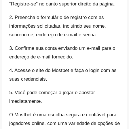
“Registre-se” no canto superior direito da página.
2. Preencha o formulário de registro com as
informações solicitadas, incluindo seu nome,
sobrenome, endereço de e-mail e senha.
3. Confirme sua conta enviando um e-mail para o
endereço de e-mail fornecido.
4. Acesse o site do Mostbet e faça o login com as
suas credenciais.
5. Você pode começar a jogar e apostar
imediatamente.
O Mostbet é uma escolha segura e confiável para
jogadores online, com uma variedade de opções de