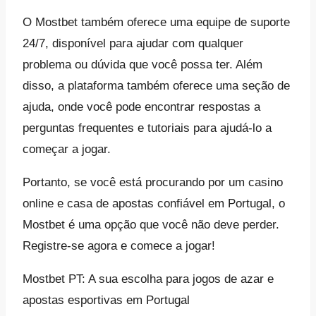
O Mostbet também oferece uma equipe de suporte
24/7, disponível para ajudar com qualquer
problema ou dúvida que você possa ter. Além
disso, a plataforma também oferece uma seção de
ajuda, onde você pode encontrar respostas a
perguntas frequentes e tutoriais para ajudá-lo a
começar a jogar.
Portanto, se você está procurando por um casino
online e casa de apostas confiável em Portugal, o
Mostbet é uma opção que você não deve perder.
Registre-se agora e comece a jogar!
Mostbet PT: A sua escolha para jogos de azar e
apostas esportivas em Portugal