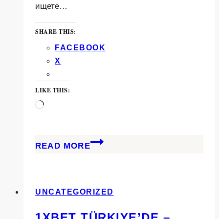
ищете…
SHARE THIS:
FACEBOOK
X
LIKE THIS:
Loading…
1WIN
READ MORE
БУКМЕКЕРСКАЯ
КОНТОРА
—
UNCATEGORIZED
ВХОД
1XBET TÜRKIYE’DE –