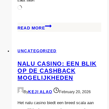
LIKE THIS:
Loading…
1XBET
READ MORE
TÜRKIYE’DE
–
PARA
UNCATEGORIZED
YATIRMA
VE
NALU CASINO: EEN BLIK
OP DE CASHBACK
ÇEKME
MOGELIJKHEDEN
YÖNTEMLERI
By
KEJI ALAO
February 20, 2026
Het nalu casino biedt een breed scala aan