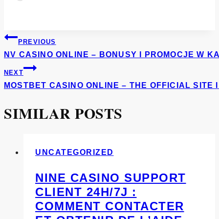
POST
PREVIOUS
NAVIGATION
NV CASINO ONLINE – BONUSY I PROMOCJE W K
NEXT
MOSTBET CASINO ONLINE – THE OFFICIAL SITE I
SIMILAR POSTS
UNCATEGORIZED
NINE CASINO SUPPORT
CLIENT 24H/7J :
COMMENT CONTACTER