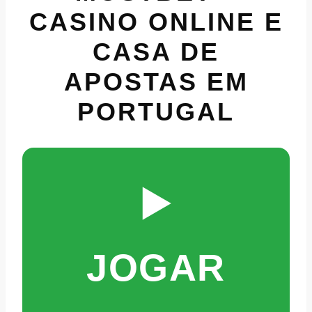
CASINO ONLINE E
CASA DE
APOSTAS EM
PORTUGAL
▶️
JOGAR