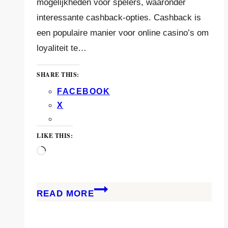
mogelijkheden voor spelers, waaronder
interessante cashback-opties. Cashback is
een populaire manier voor online casino’s om
loyaliteit te…
SHARE THIS:
FACEBOOK
X
LIKE THIS:
Loading…
NALU
READ MORE
CASINO:
EEN