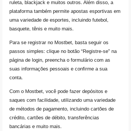
ruleta, blackjack e muitos outros. Além disso, a
plataforma também permite apostas esportivas em
uma variedade de esportes, incluindo futebol,
basquete, tênis e muito mais.
Para se registrar no Mostbet, basta seguir os
passos simples: clique no botão “Registre-se” na
página de login, preencha o formulário com as
suas informações pessoais e confirme a sua
conta.
Com o Mostbet, você pode fazer depósitos e
saques com facilidade, utilizando uma variedade
de métodos de pagamento, incluindo cartões de
crédito, cartões de débito, transferências
bancárias e muito mais.