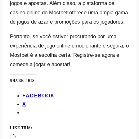
jogos e apostas. Além disso, a plataforma de
casino online do Mostbet oferece uma ampla gama
de jogos de azar e promoções para os jogadores.
Portanto, se você estiver procurando por uma
experiência de jogo online emocionante e segura, o
Mostbet é a escolha certa. Registre-se agora e
comece a jogar e apostar!
SHARE THIS:
FACEBOOK
X
LIKE THIS:
Loading…