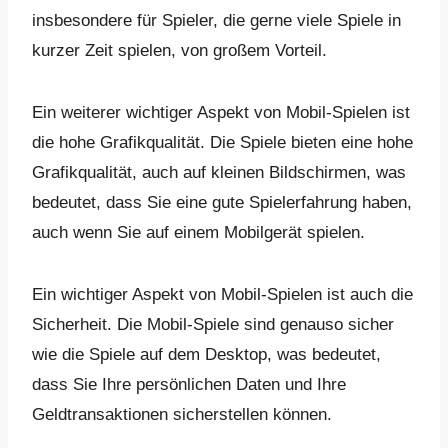
insbesondere für Spieler, die gerne viele Spiele in
kurzer Zeit spielen, von großem Vorteil.
Ein weiterer wichtiger Aspekt von Mobil-Spielen ist
die hohe Grafikqualität. Die Spiele bieten eine hohe
Grafikqualität, auch auf kleinen Bildschirmen, was
bedeutet, dass Sie eine gute Spielerfahrung haben,
auch wenn Sie auf einem Mobilgerät spielen.
Ein wichtiger Aspekt von Mobil-Spielen ist auch die
Sicherheit. Die Mobil-Spiele sind genauso sicher
wie die Spiele auf dem Desktop, was bedeutet,
dass Sie Ihre persönlichen Daten und Ihre
Geldtransaktionen sicherstellen können.