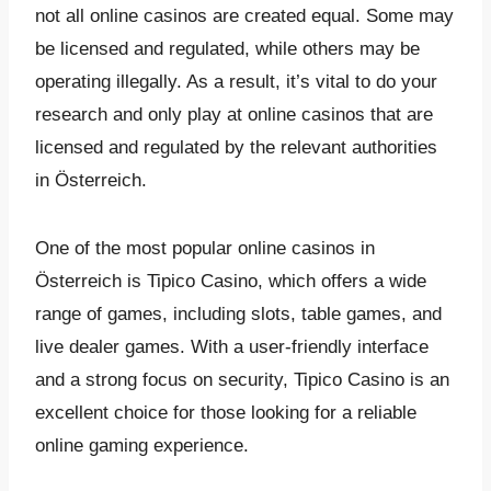
not all online casinos are created equal. Some may
be licensed and regulated, while others may be
operating illegally. As a result, it’s vital to do your
research and only play at online casinos that are
licensed and regulated by the relevant authorities
in Österreich.
One of the most popular online casinos in
Österreich is Tipico Casino, which offers a wide
range of games, including slots, table games, and
live dealer games. With a user-friendly interface
and a strong focus on security, Tipico Casino is an
excellent choice for those looking for a reliable
online gaming experience.