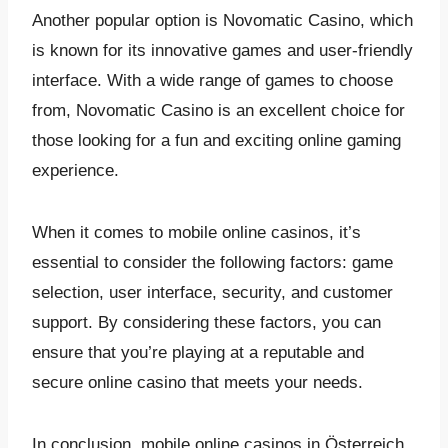
Another popular option is Novomatic Casino, which
is known for its innovative games and user-friendly
interface. With a wide range of games to choose
from, Novomatic Casino is an excellent choice for
those looking for a fun and exciting online gaming
experience.
When it comes to mobile online casinos, it’s
essential to consider the following factors: game
selection, user interface, security, and customer
support. By considering these factors, you can
ensure that you’re playing at a reputable and
secure online casino that meets your needs.
In conclusion, mobile online casinos in Österreich