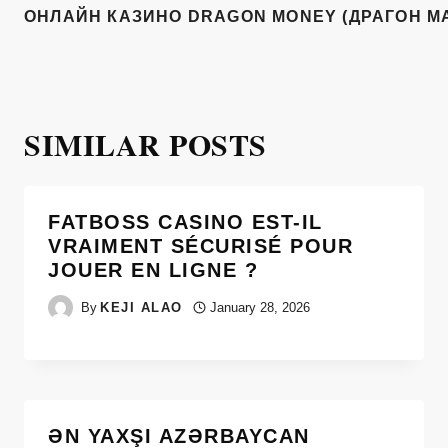
ОНЛАЙН КАЗИНО DRAGON MONEY (ДРАГОН МА
SIMILAR POSTS
FATBOSS CASINO EST-IL
VRAIMENT SÉCURISÉ POUR
JOUER EN LIGNE ?
By
KEJI ALAO
January 28, 2026
ƏN YAXŞI AZƏRBAYCAN