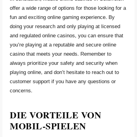
offer a wide range of options for those looking for a
fun and exciting online gaming experience. By
doing your research and only playing at licensed
and regulated online casinos, you can ensure that
you’re playing at a reputable and secure online
casino that meets your needs. Remember to
always prioritize your safety and security when
playing online, and don’t hesitate to reach out to
customer support if you have any questions or
concerns.
DIE VORTEILE VON
MOBIL-SPIELEN