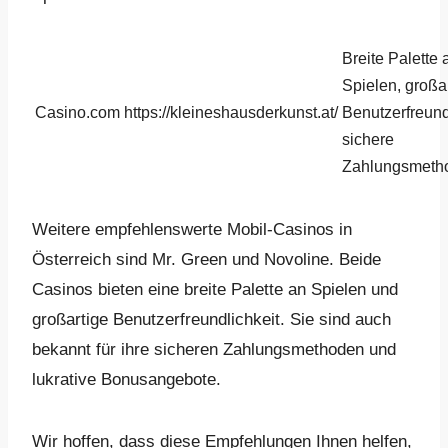
Breite Palette 
Spielen, großa
Casino.com
https://kleineshausderkunst.at/
Benutzerfreund
sichere
Zahlungsmeth
Weitere empfehlenswerte Mobil-Casinos in
Österreich sind Mr. Green und Novoline. Beide
Casinos bieten eine breite Palette an Spielen und
großartige Benutzerfreundlichkeit. Sie sind auch
bekannt für ihre sicheren Zahlungsmethoden und
lukrative Bonusangebote.
Wir hoffen, dass diese Empfehlungen Ihnen helfen,