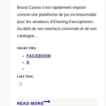
Bruno Casino s’est rapidement imposé
comme une plateforme de jeu incontournable
pour les amateurs d’iGaming francophones.
Au-delà de son interface conviviale et de son
catalogue…
SHARE THIS:
FACEBOOK
X
LIKE THIS:
Loading…
BRUNO
READ MORE