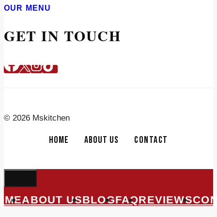
OUR MENU
GET IN TOUCH
© 2026 Mskitchen
HOME
ABOUT US
CONTACT
OME
ABOUT US
BLOG
FAQ
REVIEWS
CON