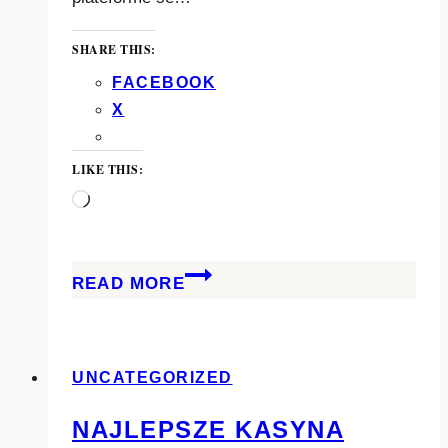
SHARE THIS:
FACEBOOK
X
LIKE THIS:
Loading…
LES
READ MORE
AVANTAGES
DU
SYSTÈME
UNCATEGORIZED
DE
POINTS
NAJLEPSZE KASYNA