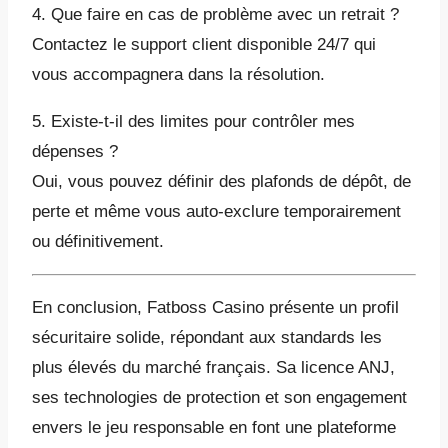
4. Que faire en cas de problème avec un retrait ?
Contactez le support client disponible 24/7 qui
vous accompagnera dans la résolution.
5. Existe-t-il des limites pour contrôler mes
dépenses ?
Oui, vous pouvez définir des plafonds de dépôt, de
perte et même vous auto-exclure temporairement
ou définitivement.
En conclusion, Fatboss Casino présente un profil
sécuritaire solide, répondant aux standards les
plus élevés du marché français. Sa licence ANJ,
ses technologies de protection et son engagement
envers le jeu responsable en font une plateforme