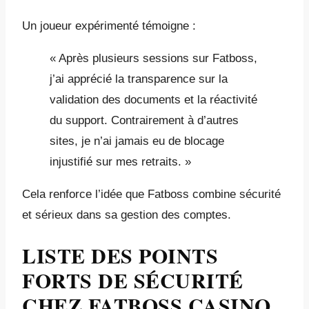
Un joueur expérimenté témoigne :
« Après plusieurs sessions sur Fatboss,
j’ai apprécié la transparence sur la
validation des documents et la réactivité
du support. Contrairement à d’autres
sites, je n’ai jamais eu de blocage
injustifié sur mes retraits. »
Cela renforce l’idée que Fatboss combine sécurité
et sérieux dans sa gestion des comptes.
LISTE DES POINTS
FORTS DE SÉCURITÉ
CHEZ FATBOSS CASINO