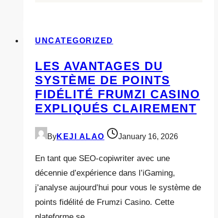
CASINO
PROPOSE-
T-
UNCATEGORIZED
IL
DES
LES AVANTAGES DU
SYSTÈME DE POINTS
TOURNOIS
FIDÉLITÉ FRUMZI CASINO
HEBDOMADAIRES
EXPLIQUÉS CLAIREMENT
INTÉRESSANTS
?
By
KEJI ALAO
January 16, 2026
En tant que SEO-copiwriter avec une
décennie d’expérience dans l’iGaming,
j’analyse aujourd’hui pour vous le système de
points fidélité de Frumzi Casino. Cette
plateforme se…