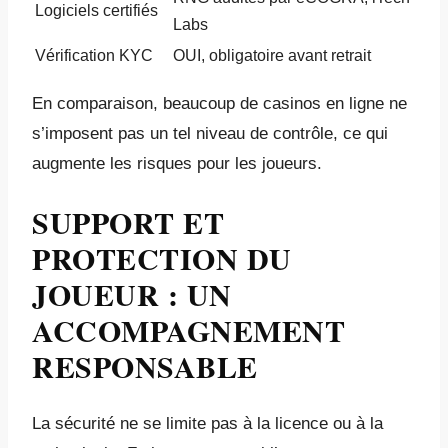
Logiciels certifiés
Labs
Vérification KYC
OUI, obligatoire avant retrait
En comparaison, beaucoup de casinos en ligne ne
s’imposent pas un tel niveau de contrôle, ce qui
augmente les risques pour les joueurs.
SUPPORT ET
PROTECTION DU
JOUEUR : UN
ACCOMPAGNEMENT
RESPONSABLE
La sécurité ne se limite pas à la licence ou à la