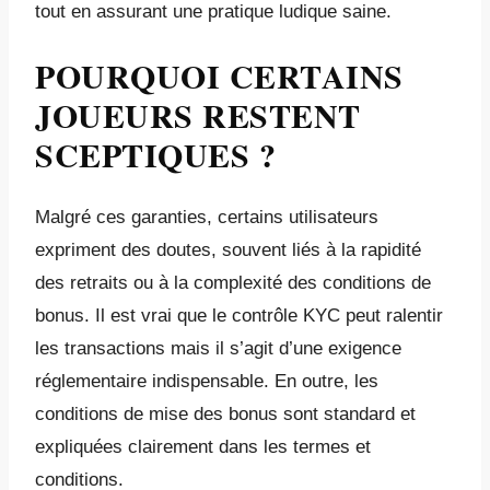
tout en assurant une pratique ludique saine.
POURQUOI CERTAINS
JOUEURS RESTENT
SCEPTIQUES ?
Malgré ces garanties, certains utilisateurs
expriment des doutes, souvent liés à la rapidité
des retraits ou à la complexité des conditions de
bonus. Il est vrai que le contrôle KYC peut ralentir
les transactions mais il s’agit d’une exigence
réglementaire indispensable. En outre, les
conditions de mise des bonus sont standard et
expliquées clairement dans les termes et
conditions.