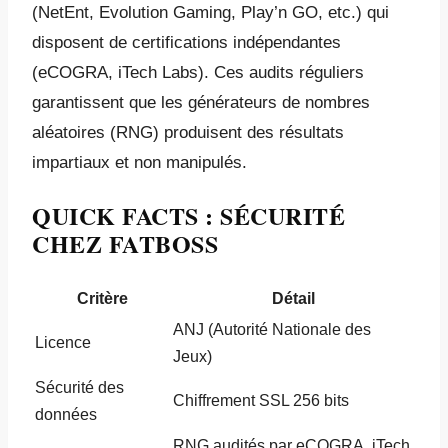
(NetEnt, Evolution Gaming, Play’n GO, etc.) qui
disposent de certifications indépendantes
(eCOGRA, iTech Labs). Ces audits réguliers
garantissent que les générateurs de nombres
aléatoires (RNG) produisent des résultats
impartiaux et non manipulés.
QUICK FACTS : SÉCURITÉ
CHEZ FATBOSS
Critère
Détail
ANJ (Autorité Nationale des
Licence
Jeux)
Sécurité des
Chiffrement SSL 256 bits
données
RNG audités par eCOGRA, iTech