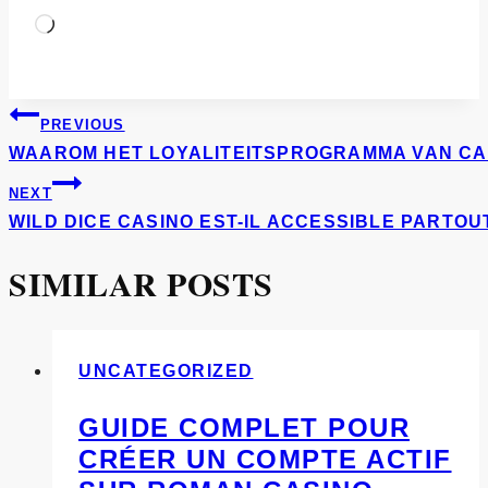
Loading…
POST
PREVIOUS
NAVIGATION
WAAROM HET LOYALITEITSPROGRAMMA VAN CA
NEXT
WILD DICE CASINO EST-IL ACCESSIBLE PARTOU
SIMILAR POSTS
UNCATEGORIZED
GUIDE COMPLET POUR
CRÉER UN COMPTE ACTIF