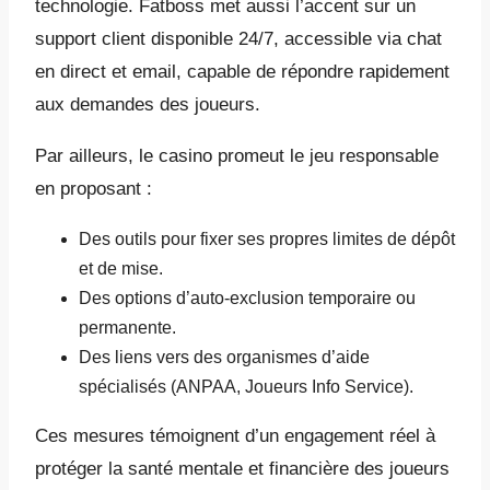
technologie. Fatboss met aussi l’accent sur un
support client disponible 24/7, accessible via chat
en direct et email, capable de répondre rapidement
aux demandes des joueurs.
Par ailleurs, le casino promeut le jeu responsable
en proposant :
Des outils pour fixer ses propres limites de dépôt
et de mise.
Des options d’auto-exclusion temporaire ou
permanente.
Des liens vers des organismes d’aide
spécialisés (ANPAA, Joueurs Info Service).
Ces mesures témoignent d’un engagement réel à
protéger la santé mentale et financière des joueurs