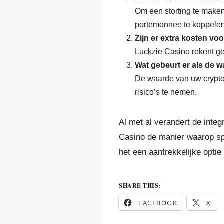
Om een storting te maken,
portemonnee te koppelen
Zijn er extra kosten vo
Luckzie Casino rekent ge
Wat gebeurt er als de w
De waarde van uw crypto z
risico’s te nemen.
Al met al verandert de integ
Casino de manier waarop sp
het een aantrekkelijke opti
SHARE THIS:
FACEBOOK
X