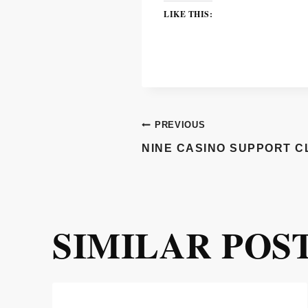
LIKE THIS:
PREVIOUS
NINE CASINO SUPPORT CL
SIMILAR POS