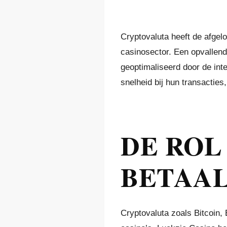
Cryptovaluta heeft de afgel
casinosector. Een opvallend
geoptimaliseerd door de inte
snelheid bij hun transacties, 
DE ROL
BETAA
Cryptovaluta zoals Bitcoin,