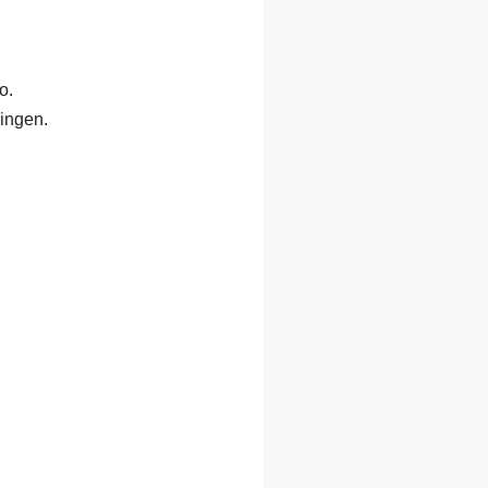
o.
vingen.