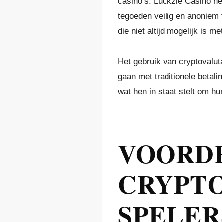
casino’s. Luckzie Casino he
tegoeden veilig en anoniem 
die niet altijd mogelijk is m
Het gebruik van cryptovalut
gaan met traditionele betali
wat hen in staat stelt om h
VOORD
CRYPT
SPELER