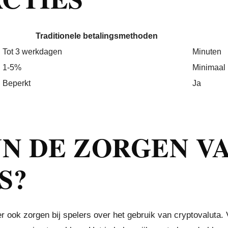
Traditionele betalingsmethoden
Tot 3 werkdagen
Minuten
1-5%
Minimaal 
Beperkt
Ja
JN DE ZORGEN V
S?
r ook zorgen bij spelers over het gebruik van cryptovaluta. 