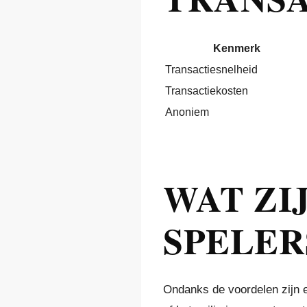
Kenmerk
Transactiesnelheid
Transactiekosten
Anoniem
WAT ZI
SPELER
Ondanks de voordelen zijn e