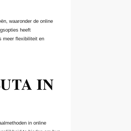
eën, waaronder de online
ngsopties heeft
meer flexibiliteit en
UTA IN
aalmethoden in online