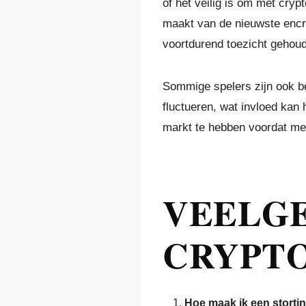
of het veilig is om met cry
maakt van de nieuwste encry
voortdurend toezicht gehou
Sommige spelers zijn ook be
fluctueren, wat invloed kan
markt te hebben voordat men
VEELGE
CRYPTO
Hoe maak ik een storti