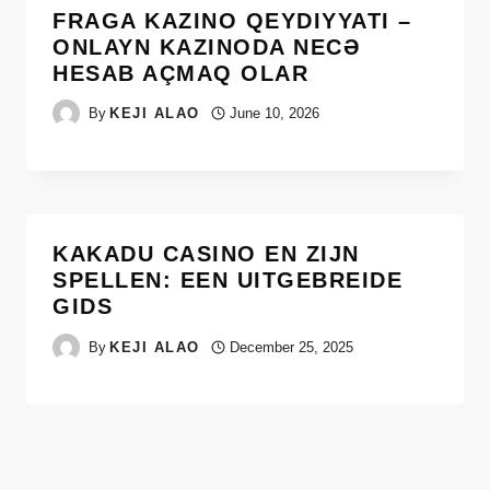
FRAGA KAZINO QEYDIYYATI –
ONLAYN KAZINODA NECƏ
HESAB AÇMAQ OLAR
By
KEJI ALAO
June 10, 2026
KAKADU CASINO EN ZIJN
SPELLEN: EEN UITGEBREIDE
GIDS
By
KEJI ALAO
December 25, 2025