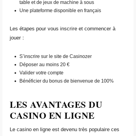
table et de jeux de machine à sous
Une plateforme disponible en français
Les étapes pour vous inscrire et commencer à
jouer :
S’inscrire sur le site de Casinozer
Déposer au moins 20 €
Valider votre compte
Bénéficier du bonus de bienvenue de 100%
LES AVANTAGES DU
CASINO EN LIGNE
Le casino en ligne est devenu très populaire ces