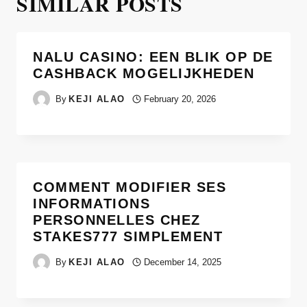
SIMILAR POSTS
NALU CASINO: EEN BLIK OP DE
CASHBACK MOGELIJKHEDEN
By
KEJI ALAO
February 20, 2026
COMMENT MODIFIER SES
INFORMATIONS
PERSONNELLES CHEZ
STAKES777 SIMPLEMENT
By
KEJI ALAO
December 14, 2025