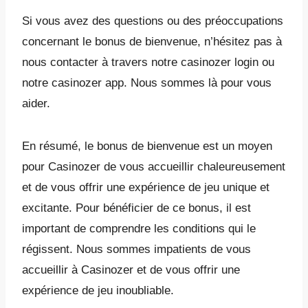
Si vous avez des questions ou des préoccupations
concernant le bonus de bienvenue, n’hésitez pas à
nous contacter à travers notre casinozer login ou
notre casinozer app. Nous sommes là pour vous
aider.
En résumé, le bonus de bienvenue est un moyen
pour Casinozer de vous accueillir chaleureusement
et de vous offrir une expérience de jeu unique et
excitante. Pour bénéficier de ce bonus, il est
important de comprendre les conditions qui le
régissent. Nous sommes impatients de vous
accueillir à Casinozer et de vous offrir une
expérience de jeu inoubliable.