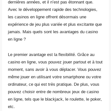
dernières années, et il n’est pas étonnant que.
Avec le développement rapide des technologies,
les casinos en ligne offrent désormais une
expérience de jeu plus variée et plus excitante que
jamais. Mais quels sont les avantages du casino
en ligne ?
Le premier avantage est la flexibilité. Grâce au
casino en ligne, vous pouvez jouer partout et à tout
moment, sans avoir à vous déplacer. Vous pouvez
même jouer en utilisant votre smartphone ou votre
ordinateur, ce qui est très pratique. De plus, vous
pouvez choisir entre de nombreux jeux de casino
en ligne, tels que le blackjack, le roulette, le poker,
etc.