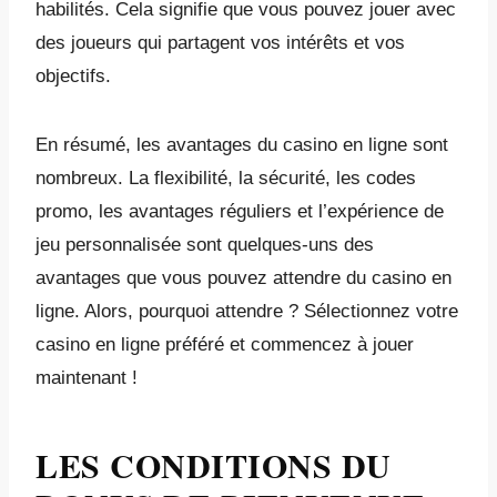
habilités. Cela signifie que vous pouvez jouer avec
des joueurs qui partagent vos intérêts et vos
objectifs.
En résumé, les avantages du casino en ligne sont
nombreux. La flexibilité, la sécurité, les codes
promo, les avantages réguliers et l’expérience de
jeu personnalisée sont quelques-uns des
avantages que vous pouvez attendre du casino en
ligne. Alors, pourquoi attendre ? Sélectionnez votre
casino en ligne préféré et commencez à jouer
maintenant !
LES CONDITIONS DU