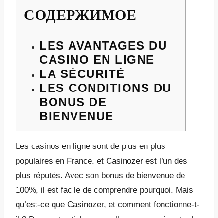
СОДЕРЖИМОЕ
LES AVANTAGES DU
CASINO EN LIGNE
LA SÉCURITÉ
LES CONDITIONS DU
BONUS DE
BIENVENUE
Les casinos en ligne sont de plus en plus
populaires en France, et Casinozer est l’un des
plus réputés. Avec son bonus de bienvenue de
100%, il est facile de comprendre pourquoi. Mais
qu’est-ce que Casinozer, et comment fonctionne-t-