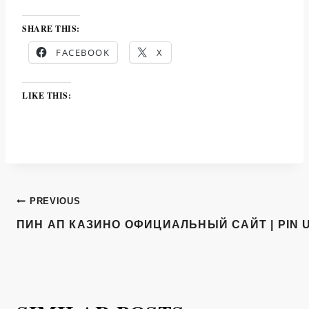
SHARE THIS:
FACEBOOK
X
LIKE THIS:
PREVIOUS
ПИН АП КАЗИНО ОФИЦИАЛЬНЫЙ САЙТ | PIN UP