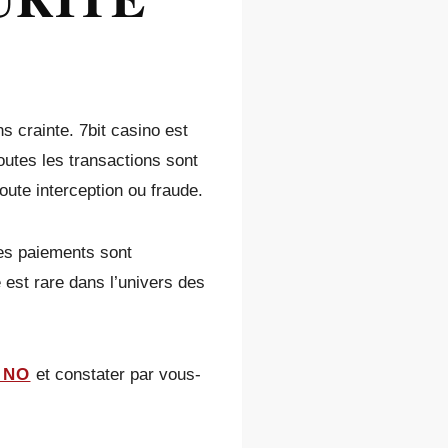
s crainte. 7bit casino est
Toutes les transactions sont
ute interception ou fraude.
es paiements sont
 est rare dans l’univers des
INO
et constater par vous-