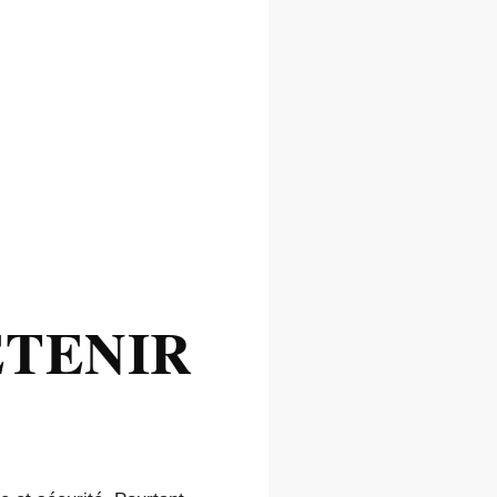
ETENIR