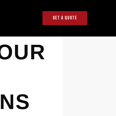
GET A QUOTE
: LA
POUR
ONS