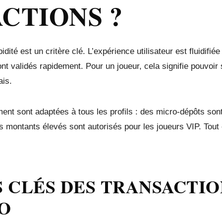
CTIONS ?
idité est un critère clé. L’expérience utilisateur est fluidifié
ont validés rapidement. Pour un joueur, cela signifie pouvoir
ais.
ment sont adaptées à tous les profils : des micro-dépôts sont
s montants élevés sont autorisés pour les joueurs VIP. Tout
 CLÉS DES TRANSACTIO
NO