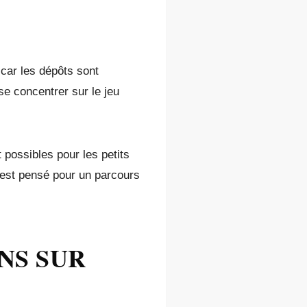
e car les dépôts sont
 se concentrer sur le jeu
 possibles pour les petits
 est pensé pour un parcours
NS SUR