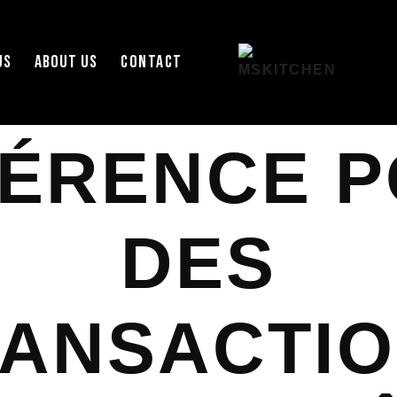
UNCATEGORIZED
US
ABOUT US
CONTACT
T CASINO 
ÉRENCE 
DES
ANSACTI