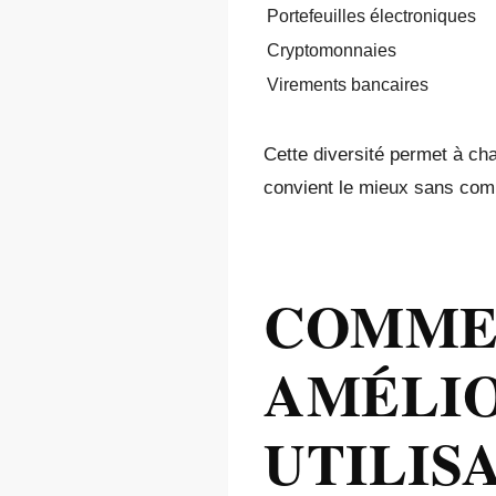
Portefeuilles électroniques
Cryptomonnaies
Virements bancaires
Cette diversité permet à cha
convient le mieux sans comp
COMMEN
AMÉLIO
UTILIS